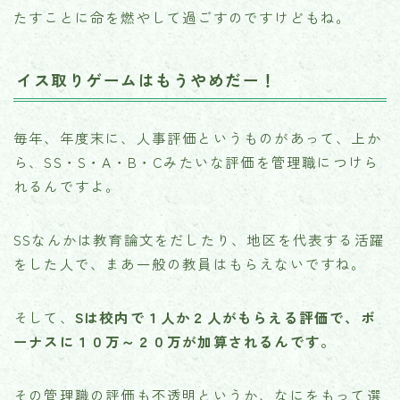
たすことに命を燃やして過ごすのですけどもね。
イス取りゲームはもうやめだー！
毎年、年度末に、人事評価というものがあって、上か
ら、SS・S・A・B・Cみたいな評価を管理職につけら
れるんですよ。
SSなんかは教育論文をだしたり、地区を代表する活躍
をした人で、まあ一般の教員はもらえないですね。
そして、
Sは校内で１人か２人がもらえる評価で、ボ
ーナスに１０万～２０万が加算されるんです。
その管理職の評価も不透明というか、なにをもって選