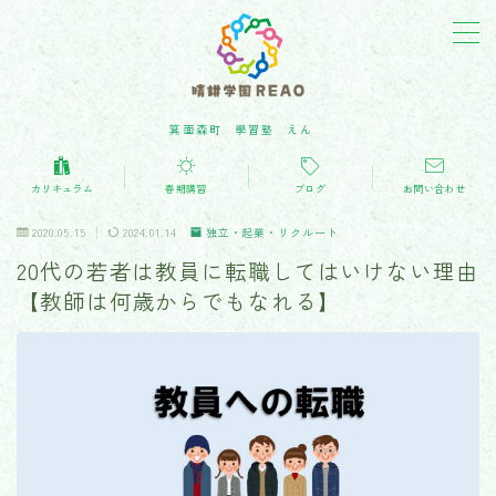
箕面森町 學習塾 えん
カリキュラム(学習内容)
カリキュラム
春期講習
ブログ
お問い合わせ
教育・子育てblog
2020.05.15
2024.01.14
独立・起業・リクルート
20代の若者は教員に転職してはいけない理由
お問い合わせ
【教師は何歳からでもなれる】