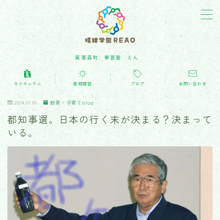
箕面森町 學習塾 えん
カリキュラム(学習内容)
カリキュラム
春期講習
ブログ
お問い合わせ
教育・子育てblog
2024.07.06
教育・子育てblog
都知事選。日本の行く末が決まる？決まって
お問い合わせ
いる。