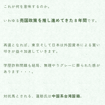
これが何を意味するのか。
売国政策を推し進めてきた８年間
いわゆる
です。
再選となれば、東京そして日本は外国資本による買い
叩きが益々加速していきます。
学歴詐称問題も結局、無理やりグレーに葬られた感が
あります・・・。
対抗馬とされる、蓮舫氏は
中国系台湾国籍
。