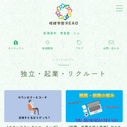
箕面森町 學習塾 えん
カリキュラム(学習内容)
カリキュラム
春期講習
ブログ
お問い合わせ
教育・子育てblog
CATEGORY
お問い合わせ
独立・起業・リクルート