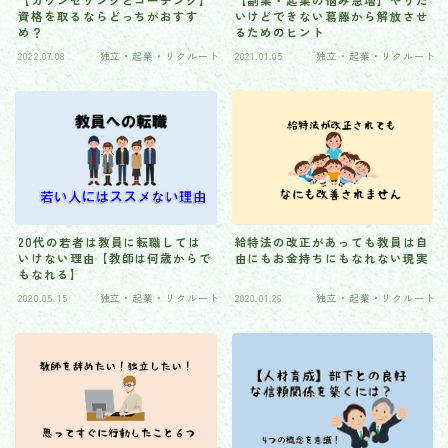
【カウンセリングとコーチング】
【副業・起業の悩み急増】やりた
資格を取るならどっちがおすす
いけどできない葛藤から解放させ
め？
るためのヒント
2022.07.08
独立・起業・リクルート
2021.01.05
独立・起業・リクルート
20代の若者は教員に転職しては
給特法の改正があっても教員は自
いけない理由【教師は何歳からで
由にもお金持ちにもなれない現実
もなれる】
2020.05.15
独立・起業・リクルート
2020.01.26
独立・起業・リクルート