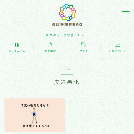
箕面森町 學習塾 えん
カリキュラム(学習内容)
カリキュラム
春期講習
ブログ
お問い合わせ
教育・子育てblog
TAG
お問い合わせ
夫婦悪化