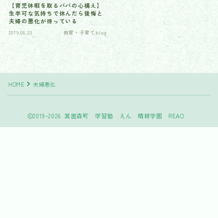
【育児休暇を取るパパの心構え】
生半可な気持ちで休んだら後悔と
夫婦の悪化が待っている
2019.06.23
教育・子育てblog
HOME
夫婦悪化
2019–2026 箕面森町 学習塾 えん 晴耕学園 REAO