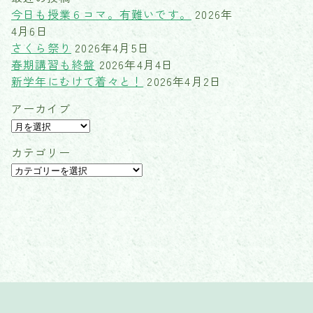
今日も授業６コマ。有難いです。
2026年
4月6日
さくら祭り
2026年4月5日
春期講習も終盤
2026年4月4日
新学年にむけて着々と！
2026年4月2日
アーカイブ
ア
ー
カテゴリー
カ
カ
イ
テ
ブ
ゴ
リ
ー